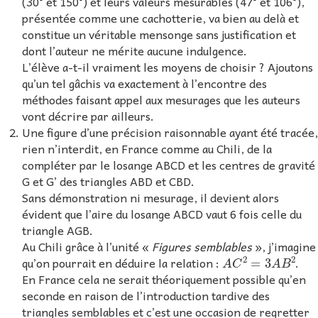
(30° et 150°) et leurs valeurs mesurables (47° et 106°),
présentée comme une cachotterie, va bien au delà et
constitue un véritable mensonge sans justification et
dont l’auteur ne mérite aucune indulgence.
L’élève a-t-il vraiment les moyens de choisir ? Ajoutons
qu’un tel gâchis va exactement à l’encontre des
méthodes faisant appel aux mesurages que les auteurs
vont décrire par ailleurs.
Une figure d’une précision raisonnable ayant été tracée,
rien n’interdit, en France comme au Chili, de la
compléter par le losange ABCD et les centres de gravité
G et G’ des triangles ABD et CBD.
Sans démonstration ni mesurage, il devient alors
évident que l’aire du losange ABCD vaut 6 fois celle du
triangle AGB.
Au Chili grâce à l’unité «
Figures semblables
», j’imagine
A
C
2
=
3
A
B
2
qu’on pourrait en déduire la relation :
.
En France cela ne serait théoriquement possible qu’en
seconde en raison de l’introduction tardive des
triangles semblables et c’est une occasion de regretter