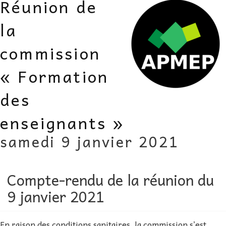
Réunion de
AU FIL DES MATHS
la
LIBRAIRIE
commission
« Formation
des
enseignants »
samedi 9 janvier 2021
Compte-rendu de la réunion du
9 janvier 2021
En raison des conditions sanitaires, la commission s’est