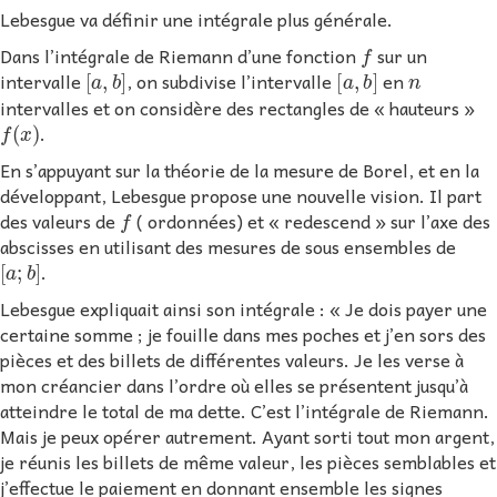
Lebesgue va définir une intégrale plus générale.
f
Dans l’intégrale de Riemann d’une fonction
sur un
[
a
,
b
]
[
a
,
b
]
n
intervalle
, on subdivise l’intervalle
en
intervalles et on considère des rectangles de « hauteurs »
f
(
x
)
.
En s’appuyant sur la théorie de la mesure de Borel, et en la
développant, Lebesgue propose une nouvelle vision. Il part
f
des valeurs de
( ordonnées) et « redescend » sur l’axe des
abscisses en utilisant des mesures de sous ensembles de
[
a
;
b
]
.
Lebesgue expliquait ainsi son intégrale : « Je dois payer une
certaine somme ; je fouille dans mes poches et j’en sors des
pièces et des billets de différentes valeurs. Je les verse à
mon créancier dans l’ordre où elles se présentent jusqu’à
atteindre le total de ma dette. C’est l’intégrale de Riemann.
Mais je peux opérer autrement. Ayant sorti tout mon argent,
je réunis les billets de même valeur, les pièces semblables et
j’effectue le paiement en donnant ensemble les signes