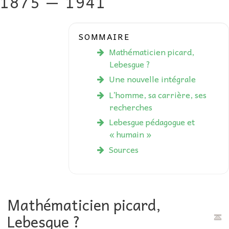
1875 — 1941
AU FIL DES MATHS
SOMMAIRE
LIBRAIRIE
Mathématicien picard,
Lebesgue ?
Une nouvelle intégrale
L’homme, sa carrière, ses
recherches
Lebesgue pédagogue et
« humain »
Sources
Mathématicien picard,
Lebesgue ?