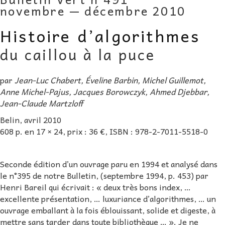
novembre — décembre 2010
AU FIL DES MATHS
Histoire d’algorithmes
LIBRAIRIE
du caillou à la puce
par
Jean-Luc Chabert, Éveline Barbin, Michel Guillemot,
Anne Michel-Pajus, Jacques Borowczyk, Ahmed Djebbar,
Jean-Claude Martzloff
Belin, avril 2010
608 p. en 17 × 24, prix : 36 €, ISBN : 978-2-7011-5518-0
Seconde édition d’un ouvrage paru en 1994 et analysé dans
le n°395 de notre Bulletin, (septembre 1994, p. 453) par
Henri Bareil qui écrivait : « deux très bons index, …
excellente présentation, … luxuriance d’algorithmes, … un
ouvrage emballant à la fois éblouissant, solide et digeste, à
mettre sans tarder dans toute bibliothèque … ». Je ne