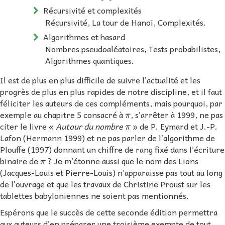
Récursivité et complexités
Récursivité, La tour de Hanoï, Complexités.
Algorithmes et hasard
Nombres pseudoaléatoires, Tests probabilistes,
Algorithmes quantiques.
Il est de plus en plus difficile de suivre l’actualité et les
progrès de plus en plus rapides de notre discipline, et il faut
féliciter les auteurs de ces compléments, mais pourquoi, par
π
exemple au chapitre 5 consacré à
, s’arrêter à 1999, ne pas
π
citer le livre «
Autour du nombre
» de P. Eymard et J.-P.
Lafon (Hermann 1999) et ne pas parler de l’algorithme de
Plouffe (1997) donnant un chiffre de rang fixé dans l’écriture
π
binaire de
? Je m’étonne aussi que le nom des Lions
(Jacques-Louis et Pierre-Louis) n’apparaisse pas tout au long
de l’ouvrage et que les travaux de Christine Proust sur les
tablettes babyloniennes ne soient pas mentionnés.
Espérons que le succès de cette seconde édition permettra
aux auteurs d’en préparer une troisième exempte de tout