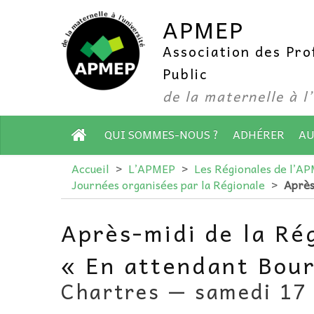
APMEP
Association des Pr
Public
de la maternelle à l
QUI SOMMES-NOUS ?
ADHÉRER
AU
Accueil
>
L’APMEP
>
Les Régionales de l’A
Journées organisées par la Régionale
>
Après
Après-midi de la Ré
« En attendant Bou
Chartres — samedi 17