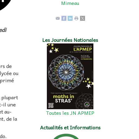
Mimeau
edi
Les Journées Nationales
ors de
lycée ou
exprimé
 plupart
-il une
et au-
Toutes les JN APMEP
t, de la
Actualités et Informations
ndo.