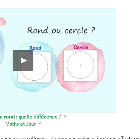
u rond : quelle différence ?
Maths et Jeux
hanger entre collègues, de manger quelques bonbons offerts pa