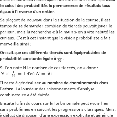
le calcul des probabilités la permanence de résultats tous
égaux à l’inverse d’un entier.
Se plaçant de nouveau dans la situation de la course, il est
temps de se demander combien de tiercés pouvait jouer le
parieur, mais la recherche « à la main » en a vite rebuté les
curieux. C’est à cet instant que la vision probabiliste a fait
merveille ainsi :
On sait que ces différents tiercés sont équiprobables de
1
56
probabilité constante égale à
.
Si l’on note N le nombre de ces tiercés, on a donc :
N
×
1
56
=
1
N
=
56
d’où
.
Il reste à généraliser au
nombre de cheminements dans
l’arbre
. La lourdeur des raisonnements d’analyse
combinatoire a été évitée.
Ensuite la fin du cours sur la loi binomiale peut avoir lieu
sans problèmes en suivant les progressions classiques. Mais,
à défaut de disposer d’une expression explicite et générale