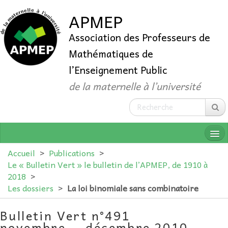
APMEP
Association des Professeurs de
Mathématiques de
l’Enseignement Public
de la maternelle à l’université
Accueil
>
Publications
>
Le « Bulletin Vert » le bulletin de l’APMEP, de 1910 à
2018
>
QUI SOMMES-NOUS ?
Les dossiers
>
La loi binomiale sans combinatoire
ADHÉRER
Bulletin Vert n°491
novembre — décembre 2010