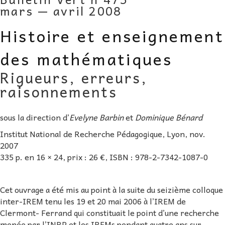
mars — avril 2008
AU FIL DES MATHS
Histoire et enseignement
LIBRAIRIE
des mathématiques
Rigueurs, erreurs,
raisonnements
sous la direction d’
Evelyne Barbin
et
Dominique Bénard
Institut National de Recherche Pédagogique, Lyon, nov.
2007
335 p. en 16 × 24, prix : 26 €, ISBN : 978-2-7342-1087-0
Cet ouvrage a été mis au point à la suite du seizième colloque
inter-IREM tenu les 19 et 20 mai 2006 à l’IREM de
Clermont- Ferrand qui constituait le point d’une recherche
menée par l’INRP et les IREMs pendant quatre ans sur