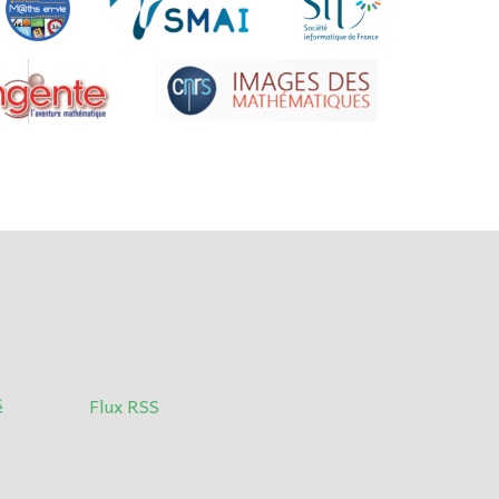
é
Flux RSS