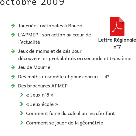
octobre 2009
AU FIL DES MATHS
LIBRAIRIE
Journées nationales à Rouen
L’APMEP : son action au cœur de
Lettre Régionale
l’actualité
n°7
Jeux de mains et de dés pour
découvrir les probabilités en seconde et troisième
Jeu de Mourre
e
Des maths ensemble et pour chacun — 4
Des brochures APMEP
« Jeux n°8 »
« Jeux école »
Comment faire du calcul un jeu d’enfant
Comment se jouer de la géométrie