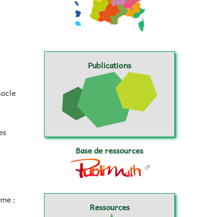
Publications
socle
es
Base de ressources
rme ;
Ressources