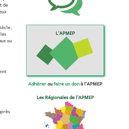
t de
eux
iècle,
L’APMEP
les
aux ou
ent
Adhérer
ou
faire un don
à l’APMEP
Les Régionales de l’APMEP
après