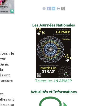
Les Journées Nationales
ions : le
ment
cle en
du
és ont
t encore
Toutes les JN APMEP
Actualités et Informations
es,
lles ont
epuis sa