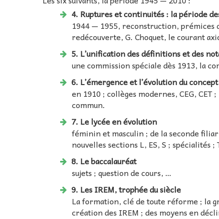
Les six suivants, la période 1945 — 2010 :
4. Ruptures et continuités : la période
1944 — 1955, reconstruction, prémices d
redécouverte, G. Choquet, le courant ax
5. L’unification des définitions et des n
une commission spéciale dès 1913, la co
6. L’émergence et l’évolution du concept
en 1910 ; collèges modernes, CEG, CET ; 
commun.
7. Le lycée en évolution
féminin et masculin ; de la seconde filia
nouvelles sections L, ES, S ; spécialités ;
8. Le baccalauréat
sujets ; question de cours, …
9. Les IREM, trophée du siècle
La formation, clé de toute réforme ; la
création des IREM ; des moyens en décli