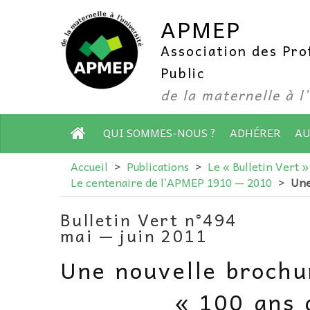
APMEP
Association des Pr
Public
de la maternelle à l
QUI SOMMES-NOUS ?
ADHÉRER
AU
Accueil
>
Publications
>
Le « Bulletin Vert »
Le centenaire de l’APMEP 1910 — 2010
>
Une
Bulletin Vert n°494
mai — juin 2011
Une nouvelle broch
« 100 ans