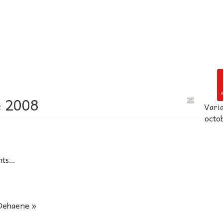
e 2008
Vari
octo
nts…
 Dehaene »