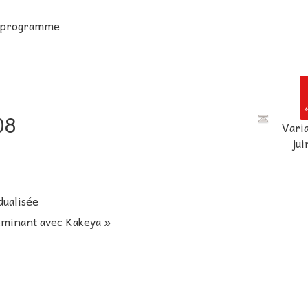
e programme
08
Vari
ju
dualisée
eminant avec Kakeya »