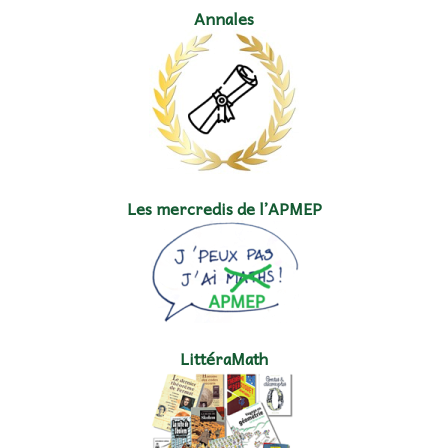
Annales
Les mercredis de l’APMEP
LittéraMath