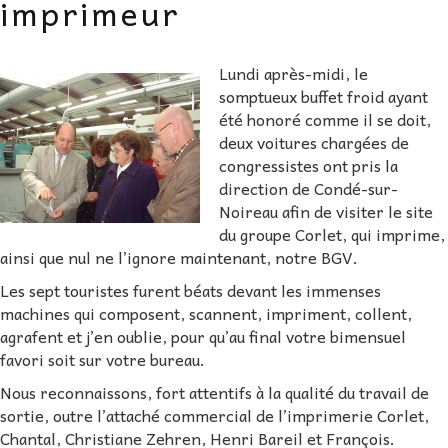
imprimeur
AU FIL DES MATHS
Lundi après-midi, le
LIBRAIRIE
somptueux buffet froid ayant
été honoré comme il se doit,
deux voitures chargées de
congressistes ont pris la
direction de Condé-sur-
Noireau afin de visiter le site
du groupe Corlet, qui imprime,
ainsi que nul ne l’ignore maintenant, notre BGV.
Les sept touristes furent béats devant les immenses
machines qui composent, scannent, impriment, collent,
agrafent et j’en oublie, pour qu’au final votre bimensuel
favori soit sur votre bureau.
Nous reconnaissons, fort attentifs à la qualité du travail de
sortie, outre l’attaché commercial de l’imprimerie Corlet,
Chantal, Christiane Zehren, Henri Bareil et François.