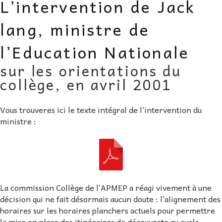
L’intervention de Jack
AU FIL DES MATHS
lang, ministre de
LIBRAIRIE
l’Education Nationale
sur les orientations du
collège, en avril 2001
Vous trouveres ici le texte intégral de l’intervention du
ministre :
La commission Collège de l’APMEP a réagi vivement à une
décision qui ne fait désormais aucun doute : l’alignement des
horaires sur les horaires planchers actuels pour permettre
la mise en place des itinéraires de découverte au cycle