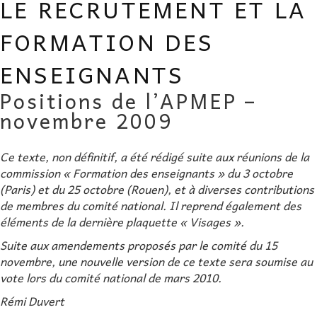
LE RECRUTEMENT ET LA
AU FIL DES MATHS
FORMATION DES
LIBRAIRIE
ENSEIGNANTS
Positions de l’APMEP –
novembre 2009
Ce texte, non définitif, a été rédigé suite aux réunions de la
commission « Formation des enseignants » du 3 octobre
(Paris) et du 25 octobre (Rouen), et à diverses contributions
de membres du comité national. Il reprend également des
éléments de la dernière plaquette « Visages ».
Suite aux amendements proposés par le comité du 15
novembre, une nouvelle version de ce texte sera soumise au
vote lors du comité national de mars 2010.
Rémi Duvert