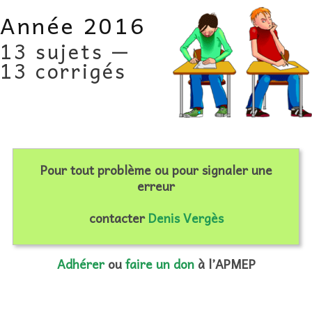
AU FIL DES MATHS
Année 2016
13 sujets —
LIBRAIRIE
13 corrigés
Pour tout problème ou pour signaler une
erreur
contacter
Denis Vergès
Adhérer
ou
faire un don
à l’APMEP