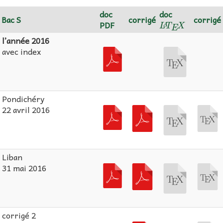
doc
doc
L
A
T
E
X
Bac S
corrigé
corrigé
PDF
l’année 2016
avec index
Pondichéry
22 avril 2016
Liban
31 mai 2016
corrigé 2